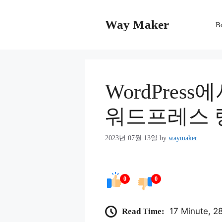
Skip
to
Way Maker
B
content
WordPress
워드프레스 
2023년 07월 13일
by
waymaker
0
0
17 Minute, 2
Read Time: