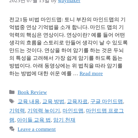
2023년 07월 15일
by
waymaker
전교1등 비법 마인드맵: 토니 부잔의 마인드맵의 기
억법중 연상 기억법을 소개 합니다. 마인드 맵의 기
억력의 핵심은 연상이다. 연상이란? 예를 들어 어떤
생각의 흐름을 스토리로 만들어 생각이 날 수 있도록
만드는 것이다. 연상을 하여 암기를 하는 것은 두뇌
의 특성을 고려해서 가장 쉽게 암기를 하도록 돕는
방법이다. 아래 동영상에는 위 법칙을 따라 암기를
하는 방법에 대한 쉬운 예를 …
Read more
Categories
Book Review
Tags
교육 내용
,
교육 방법
,
교육자료
,
구글 마인드맵
,
기억력
,
기억력 높이기
,
마인드맵
,
마인드맵 프로그
램
,
아이들 교육 법
,
암기 천재
Leave a comment