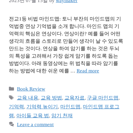
2023년 07월 15일
by
waymaker
전교1등 비법 마인드맵: 토니 부잔의 마인드맵의 기
억법중 연상 기억법을 소개 합니다. 마인드 맵의 기
억력의 핵심은 연상이다. 연상이란? 예를 들어 어떤
생각의 흐름을 스토리로 만들어 생각이 날 수 있도록
만드는 것이다. 연상을 하여 암기를 하는 것은 두뇌
의 특성을 고려해서 가장 쉽게 암기를 하도록 돕는
방법이다. 아래 동영상에는 위 법칙을 따라 암기를
하는 방법에 대한 쉬운 예를 …
Read more
Categories
Book Review
Tags
교육 내용
,
교육 방법
,
교육자료
,
구글 마인드맵
,
기억력
,
기억력 높이기
,
마인드맵
,
마인드맵 프로그
램
,
아이들 교육 법
,
암기 천재
Leave a comment